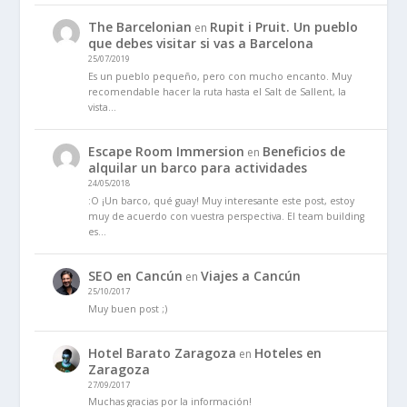
The Barcelonian
Rupit i Pruit. Un pueblo
en
que debes visitar si vas a Barcelona
25/07/2019
Es un pueblo pequeño, pero con mucho encanto. Muy
recomendable hacer la ruta hasta el Salt de Sallent, la
vista…
Escape Room Immersion
Beneficios de
en
alquilar un barco para actividades
24/05/2018
:O ¡Un barco, qué guay! Muy interesante este post, estoy
muy de acuerdo con vuestra perspectiva. El team building
es…
SEO en Cancún
Viajes a Cancún
en
25/10/2017
Muy buen post ;)
Hotel Barato Zaragoza
Hoteles en
en
Zaragoza
27/09/2017
Muchas gracias por la información!