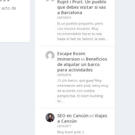
Rupit i Pruit. Un pueblo
que debes visitar si vas
r acto de
a Barcelona
25/07/2019
Es un pueblo pequeño, pero
con mucho encanto. Muy
recomendable hacer la ruta
hasta el Salt de Sallent, la vista…
Escape Room
Immersion
Beneficios
en
de alquilar un barco
para actividades
24/05/2018
:O ¡Un barco, qué guay! Muy
interesante este post, estoy muy
de acuerdo con vuestra
perspectiva. El team building
es…
SEO en Cancún
Viajes
en
a Cancún
25/10/2017
Muy buen post ;)