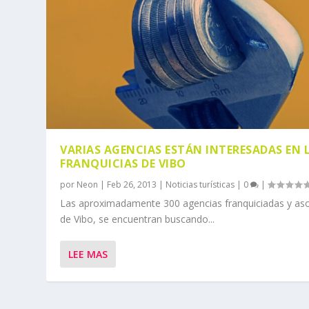
VARIAS AGENCIAS ESTÁN INTERESADAS EN 
FRANQUICIAS DE VIBO
por
Neon
|
Feb 26, 2013
|
Noticias turísticas
|
0
|
Las aproximadamente 300 agencias franquiciadas y as
de Vibo, se encuentran buscando...
LEE MAS