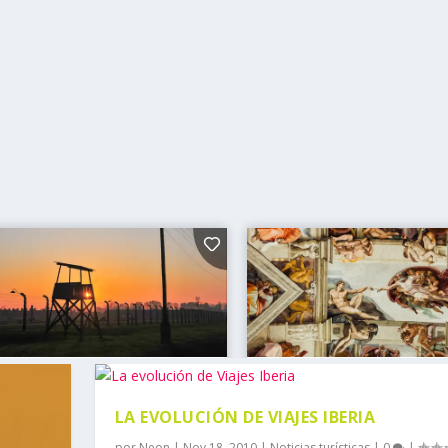
LA EVOLUCIÓN DE VIAJES IBERIA
por
Neon
|
Nov 18, 2010
|
Noticias turísticas
|
0
|