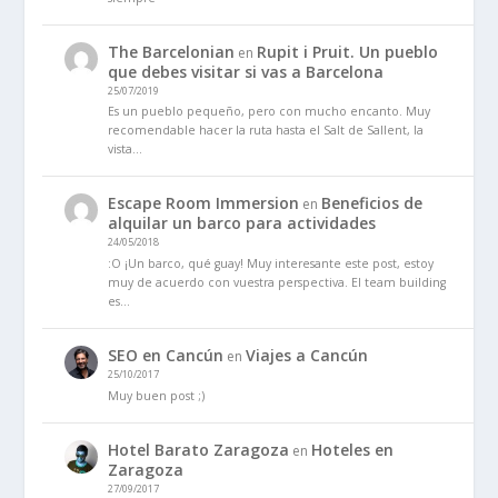
The Barcelonian
Rupit i Pruit. Un pueblo
en
que debes visitar si vas a Barcelona
25/07/2019
Es un pueblo pequeño, pero con mucho encanto. Muy
recomendable hacer la ruta hasta el Salt de Sallent, la
vista…
Escape Room Immersion
Beneficios de
en
alquilar un barco para actividades
24/05/2018
:O ¡Un barco, qué guay! Muy interesante este post, estoy
muy de acuerdo con vuestra perspectiva. El team building
es…
SEO en Cancún
Viajes a Cancún
en
25/10/2017
Muy buen post ;)
Hotel Barato Zaragoza
Hoteles en
en
Zaragoza
27/09/2017