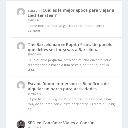
¿Cuál es la mejor época para viajar a
Ecija
en
Liechtenstein?
08/04/2021
Impresionante muchas gracias por compartir como
siempre
The Barcelonian
Rupit i Pruit. Un pueblo
en
que debes visitar si vas a Barcelona
25/07/2019
Es un pueblo pequeño, pero con mucho encanto. Muy
recomendable hacer la ruta hasta el Salt de Sallent, la
vista…
Escape Room Immersion
Beneficios de
en
alquilar un barco para actividades
24/05/2018
:O ¡Un barco, qué guay! Muy interesante este post, estoy
muy de acuerdo con vuestra perspectiva. El team building
es…
SEO en Cancún
Viajes a Cancún
en
25/10/2017