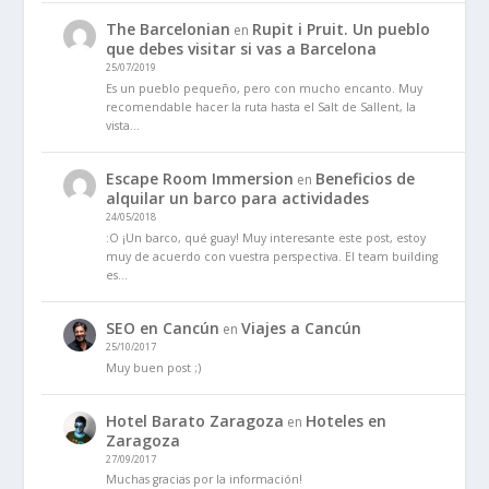
The Barcelonian
Rupit i Pruit. Un pueblo
en
que debes visitar si vas a Barcelona
25/07/2019
Es un pueblo pequeño, pero con mucho encanto. Muy
recomendable hacer la ruta hasta el Salt de Sallent, la
vista…
Escape Room Immersion
Beneficios de
en
alquilar un barco para actividades
24/05/2018
:O ¡Un barco, qué guay! Muy interesante este post, estoy
muy de acuerdo con vuestra perspectiva. El team building
es…
SEO en Cancún
Viajes a Cancún
en
25/10/2017
Muy buen post ;)
Hotel Barato Zaragoza
Hoteles en
en
Zaragoza
27/09/2017
Muchas gracias por la información!