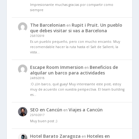
Impresionante muchas gracias por compartir como
siempre
The Barcelonian
Rupit i Pruit. Un pueblo
en
que debes visitar si vas a Barcelona
25/07/2019
Es un pueblo pequeño, pero con mucho encanto. Muy
recomendable hacer la ruta hasta el Salt de Sallent, la
vista…
Escape Room Immersion
Beneficios de
en
alquilar un barco para actividades
24/05/2018
:O ¡Un barco, qué guay! Muy interesante este post, estoy
muy de acuerdo con vuestra perspectiva. El team building
es…
SEO en Cancún
Viajes a Cancún
en
25/10/2017
Muy buen post ;)
Hotel Barato Zaragoza
Hoteles en
en