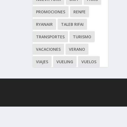
PROMOCIONES
RENFE
RYANAIR
TALEB RIFAI
TRANSPORTES
TURISMO
VACACIONES
VERANO
VIAJES
VUELING
VUELOS