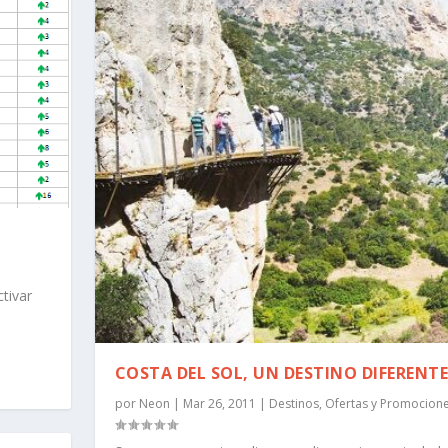
tivar
COSTA DEL SOL, UN DESTINO DIFERENT
por
Neon
|
Mar 26, 2011
|
Destinos
,
Ofertas y Promocion