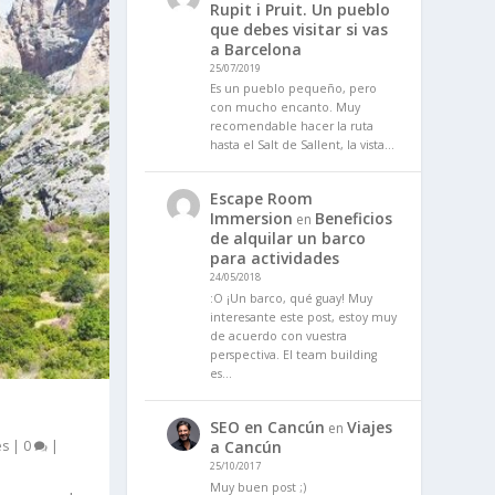
Rupit i Pruit. Un pueblo
que debes visitar si vas
a Barcelona
25/07/2019
Es un pueblo pequeño, pero
con mucho encanto. Muy
recomendable hacer la ruta
hasta el Salt de Sallent, la vista…
Escape Room
Immersion
Beneficios
en
de alquilar un barco
para actividades
24/05/2018
:O ¡Un barco, qué guay! Muy
interesante este post, estoy muy
de acuerdo con vuestra
perspectiva. El team building
es…
E
SEO en Cancún
Viajes
en
es
|
0
|
a Cancún
25/10/2017
Muy buen post ;)