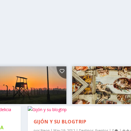
GIJÓN Y SU BLOGTRIP
IA
por
Neon
|
May 19, 2012
|
Destinos
,
Eventos
|
0
|