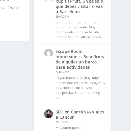
Rupit i Pruit. Un pueblo
que debes visitar si vas
cial Twitter
a Barcelona
25/07/2019
Es un pueblo pequeño, pero
con mucho encanto. Muy
recomendable hacer la ruta
hasta el Salt de Sallent, la vista…
Escape Room
Immersion
Beneficios
en
de alquilar un barco
para actividades
24/05/2018
:O ¡Un barco, qué guay! Muy
interesante este post, estoy muy
de acuerdo con vuestra
perspectiva. El team building
es…
SEO en Cancún
Viajes
en
a Cancún
25/10/2017
Muy buen post ;)