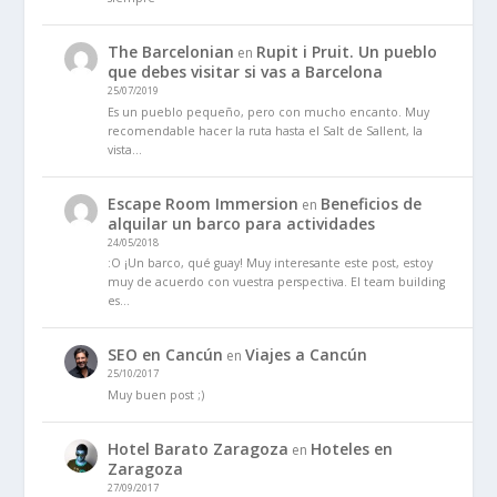
The Barcelonian
Rupit i Pruit. Un pueblo
en
que debes visitar si vas a Barcelona
25/07/2019
Es un pueblo pequeño, pero con mucho encanto. Muy
recomendable hacer la ruta hasta el Salt de Sallent, la
vista…
Escape Room Immersion
Beneficios de
en
alquilar un barco para actividades
24/05/2018
:O ¡Un barco, qué guay! Muy interesante este post, estoy
muy de acuerdo con vuestra perspectiva. El team building
es…
SEO en Cancún
Viajes a Cancún
en
25/10/2017
Muy buen post ;)
Hotel Barato Zaragoza
Hoteles en
en
Zaragoza
27/09/2017