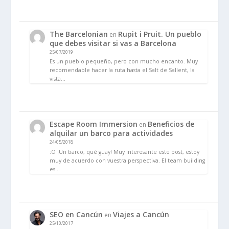
The Barcelonian
Rupit i Pruit. Un pueblo
en
que debes visitar si vas a Barcelona
25/07/2019
Es un pueblo pequeño, pero con mucho encanto. Muy
recomendable hacer la ruta hasta el Salt de Sallent, la
vista…
Escape Room Immersion
Beneficios de
en
alquilar un barco para actividades
24/05/2018
:O ¡Un barco, qué guay! Muy interesante este post, estoy
muy de acuerdo con vuestra perspectiva. El team building
es…
SEO en Cancún
Viajes a Cancún
en
25/10/2017