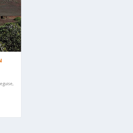
N
Teguise,