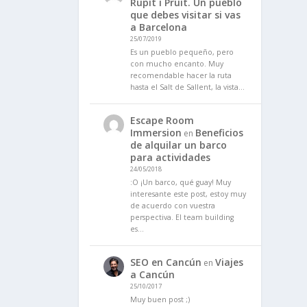
Rupit i Pruit. Un pueblo
que debes visitar si vas
a Barcelona
25/07/2019
Es un pueblo pequeño, pero
con mucho encanto. Muy
recomendable hacer la ruta
hasta el Salt de Sallent, la vista…
Escape Room
Immersion
Beneficios
en
de alquilar un barco
para actividades
24/05/2018
:O ¡Un barco, qué guay! Muy
interesante este post, estoy muy
de acuerdo con vuestra
perspectiva. El team building
es…
SEO en Cancún
Viajes
en
a Cancún
25/10/2017
Muy buen post ;)