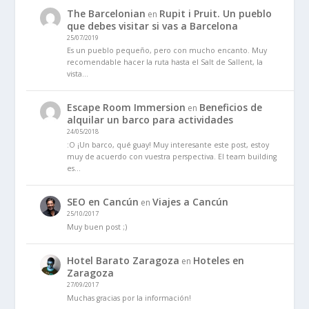
The Barcelonian
Rupit i Pruit. Un pueblo
en
que debes visitar si vas a Barcelona
25/07/2019
Es un pueblo pequeño, pero con mucho encanto. Muy
recomendable hacer la ruta hasta el Salt de Sallent, la
vista…
Escape Room Immersion
Beneficios de
en
alquilar un barco para actividades
24/05/2018
:O ¡Un barco, qué guay! Muy interesante este post, estoy
muy de acuerdo con vuestra perspectiva. El team building
es…
SEO en Cancún
Viajes a Cancún
en
25/10/2017
Muy buen post ;)
Hotel Barato Zaragoza
Hoteles en
en
Zaragoza
27/09/2017
Muchas gracias por la información!