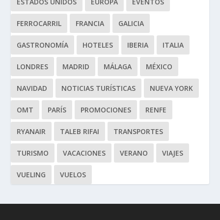
ESTADOS UNIDOS
EUROPA
EVENTOS
FERROCARRIL
FRANCIA
GALICIA
GASTRONOMÍA
HOTELES
IBERIA
ITALIA
LONDRES
MADRID
MÁLAGA
MÉXICO
NAVIDAD
NOTICIAS TURÍSTICAS
NUEVA YORK
OMT
PARÍS
PROMOCIONES
RENFE
RYANAIR
TALEB RIFAI
TRANSPORTES
TURISMO
VACACIONES
VERANO
VIAJES
VUELING
VUELOS