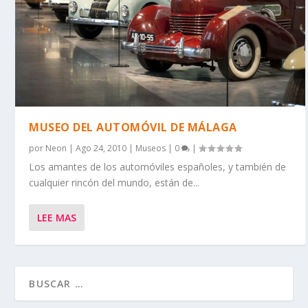
MUSEO DEL AUTOMÓVIL DE MÁLAGA
por
Neon
|
Ago 24, 2010
|
Museos
|
0
|
Los amantes de los automóviles españoles, y también de
cualquier rincón del mundo, están de...
LEE MAS