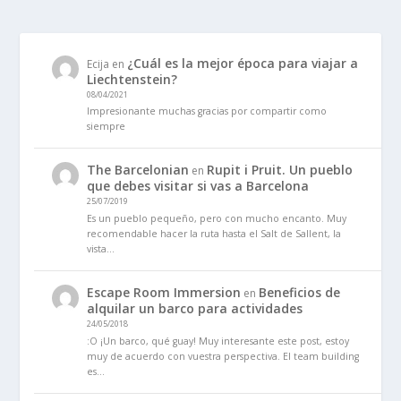
¿Cuál es la mejor época para viajar a
Ecija
en
Liechtenstein?
08/04/2021
Impresionante muchas gracias por compartir como
siempre
The Barcelonian
Rupit i Pruit. Un pueblo
en
que debes visitar si vas a Barcelona
25/07/2019
Es un pueblo pequeño, pero con mucho encanto. Muy
recomendable hacer la ruta hasta el Salt de Sallent, la
vista…
Escape Room Immersion
Beneficios de
en
alquilar un barco para actividades
24/05/2018
:O ¡Un barco, qué guay! Muy interesante este post, estoy
muy de acuerdo con vuestra perspectiva. El team building
es…