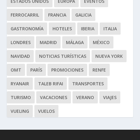
ESTADOS UNIDOS
EUROPA
EVENTOS
FERROCARRIL
FRANCIA
GALICIA
GASTRONOMÍA
HOTELES
IBERIA
ITALIA
LONDRES
MADRID
MÁLAGA
MÉXICO
NAVIDAD
NOTICIAS TURÍSTICAS
NUEVA YORK
OMT
PARÍS
PROMOCIONES
RENFE
RYANAIR
TALEB RIFAI
TRANSPORTES
TURISMO
VACACIONES
VERANO
VIAJES
VUELING
VUELOS