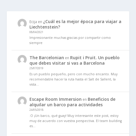
¿Cuál es la mejor época para viajar a
Ecija
en
Liechtenstein?
08/04/2021
Impresionante muchas gracias por compartir como
siempre
The Barcelonian
Rupit i Pruit. Un pueblo
en
que debes visitar si vas a Barcelona
25/07/2019
Es un pueblo pequeño, pero con mucho encanto. Muy
recomendable hacer la ruta hasta el Salt de Sallent, la
vista…
Escape Room Immersion
Beneficios de
en
alquilar un barco para actividades
24/05/2018
:O ¡Un barco, qué guay! Muy interesante este post, estoy
muy de acuerdo con vuestra perspectiva. El team building
es…