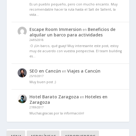
Es un pueblo pequeño, pero con mucho encanto. Muy
recomendable hacer la ruta hasta el Salt de Sallent, la
vista…
Escape Room Immersion
Beneficios de
en
alquilar un barco para actividades
24/05/2018
:O ¡Un barco, qué guay! Muy interesante este post, estoy
muy de acuerdo con vuestra perspectiva. El team building
es…
SEO en Cancún
Viajes a Cancún
en
25/10/2017
Muy buen post ;)
Hotel Barato Zaragoza
Hoteles en
en
Zaragoza
27/09/2017
Muchas gracias por la información!