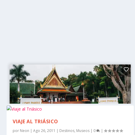
VIAJE AL TRIÁSICO
por
Neon
|
Ago 26, 2011
|
Destinos
,
Museos
|
0
|