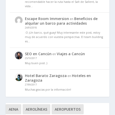
recomendable hacer la ruta hasta el Salt de Sallent, la
vista…
Escape Room Immersion
Beneficios de
en
alquilar un barco para actividades
24/05/2018
:O ¡Un barco, qué guay! Muy interesante este post, estoy
muy de acuerdo con vuestra perspectiva. El team building
es…
SEO en Cancún
Viajes a Cancún
en
25/10/2017
Muy buen post ;)
Hotel Barato Zaragoza
Hoteles en
en
Zaragoza
27/09/2017
Muchas gracias por la información!
AENA
AEROLÍNEAS
AEROPUERTOS