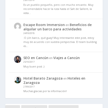
25/07/2019
Es un pueblo pequeño, pero con mucho encanto. Muy
recomendable hacer la ruta hasta el Salt de Sallent, la
vista…
Escape Room Immersion
Beneficios de
en
alquilar un barco para actividades
24/05/2018
:O ¡Un barco, qué guay! Muy interesante este post, estoy
muy de acuerdo con vuestra perspectiva. El team building
es…
SEO en Cancún
Viajes a Cancún
en
25/10/2017
Muy buen post ;)
Hotel Barato Zaragoza
Hoteles en
en
Zaragoza
27/09/2017
Muchas gracias por la información!