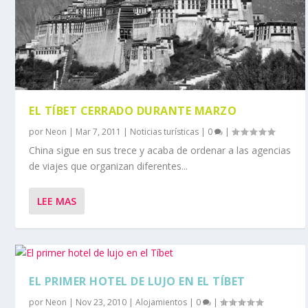
EL TÍBET CERRADO DURANTE MARZO
por
Neon
|
Mar 7, 2011
|
Noticias turísticas
|
0
|
China sigue en sus trece y acaba de ordenar a las agencias
de viajes que organizan diferentes...
LEE MAS
EL PRIMER HOTEL DE LUJO EN EL TÍBET
por
Neon
|
Nov 23, 2010
|
Alojamientos
|
0
|