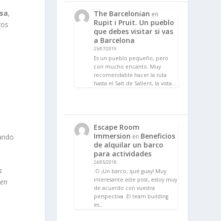
asa
,
The Barcelonian
en
Rupit i Pruit. Un pueblo
ros
que debes visitar si vas
a Barcelona
25/07/2019
.
Es un pueblo pequeño, pero
con mucho encanto. Muy
recomendable hacer la ruta
hasta el Salt de Sallent, la vista…
Escape Room
Immersion
Beneficios
en
dando
de alquilar un barco
para actividades
24/05/2018
s
:O ¡Un barco, qué guay! Muy
interesante este post, estoy muy
 en
de acuerdo con vuestra
perspectiva. El team building
es…