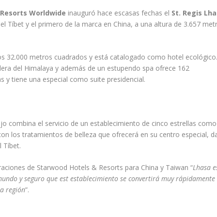
 Resorts Worldwide
inauguró hace escasas fechas el
St. Regis Lh
del Tíbet y el primero de la marca en China, a una altura de 3.657 met
nos 32.000 metros cuadrados y está catalogado como hotel ecológico
illera del Himalaya y además de un estupendo spa ofrece 162
as y tiene una especial como suite presidencial.
ujo combina el servicio de un establecimiento de cinco estrellas como
on los tratamientos de belleza que ofrecerá en su centro especial, 
 Tíbet.
eraciones de Starwood Hotels & Resorts para China y Taiwan “
Lhasa e
 mundo y seguro que est establecimiento se convertirá muy rápidamente
ta región
”.