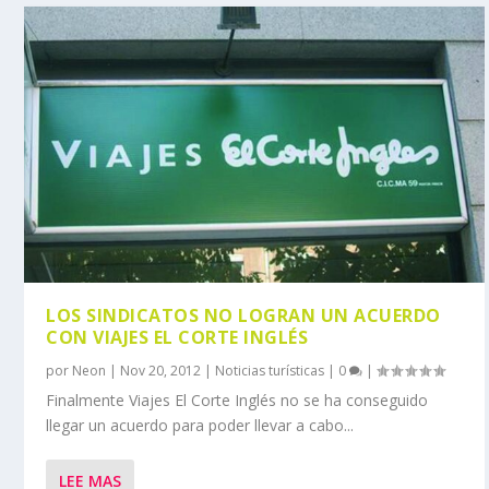
LOS SINDICATOS NO LOGRAN UN ACUERDO
CON VIAJES EL CORTE INGLÉS
por
Neon
|
Nov 20, 2012
|
Noticias turísticas
|
0
|
Finalmente Viajes El Corte Inglés no se ha conseguido
llegar un acuerdo para poder llevar a cabo...
LEE MAS