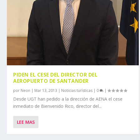
PIDEN EL CESE DEL DIRECTOR DEL
AEROPUERTO DE SANTANDER
por
Neon
|
Mar 13, 2013
|
Noticias turísticas
|
0
|
Desde UGT han pedido a la dirección de AENA el cese
inmediato de Bienvenido Rico, director del...
LEE MAS