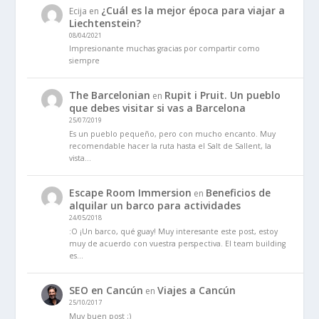
¿Cuál es la mejor época para viajar a
Ecija
en
Liechtenstein?
08/04/2021
Impresionante muchas gracias por compartir como
siempre
The Barcelonian
Rupit i Pruit. Un pueblo
en
que debes visitar si vas a Barcelona
25/07/2019
Es un pueblo pequeño, pero con mucho encanto. Muy
recomendable hacer la ruta hasta el Salt de Sallent, la
vista…
Escape Room Immersion
Beneficios de
en
alquilar un barco para actividades
24/05/2018
:O ¡Un barco, qué guay! Muy interesante este post, estoy
muy de acuerdo con vuestra perspectiva. El team building
es…
SEO en Cancún
Viajes a Cancún
en
25/10/2017
Muy buen post ;)