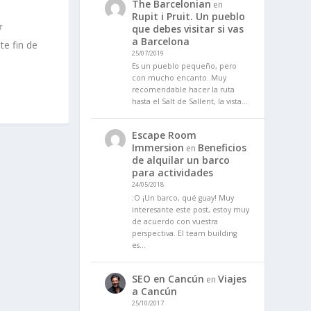
The Barcelonian
en
Rupit i Pruit. Un pueblo
que debes visitar si vas
a Barcelona
e fin de
25/07/2019
Es un pueblo pequeño, pero
con mucho encanto. Muy
recomendable hacer la ruta
hasta el Salt de Sallent, la vista…
Escape Room
Immersion
Beneficios
en
de alquilar un barco
para actividades
24/05/2018
:O ¡Un barco, qué guay! Muy
interesante este post, estoy muy
de acuerdo con vuestra
perspectiva. El team building
es…
SEO en Cancún
Viajes
en
a Cancún
25/10/2017