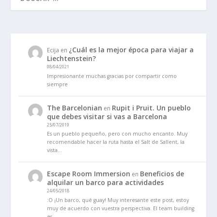
¿Cuál es la mejor época para viajar a
Ecija
en
Liechtenstein?
08/04/2021
Impresionante muchas gracias por compartir como
siempre
The Barcelonian
Rupit i Pruit. Un pueblo
en
que debes visitar si vas a Barcelona
25/07/2019
Es un pueblo pequeño, pero con mucho encanto. Muy
recomendable hacer la ruta hasta el Salt de Sallent, la
vista…
Escape Room Immersion
Beneficios de
en
alquilar un barco para actividades
24/05/2018
:O ¡Un barco, qué guay! Muy interesante este post, estoy
muy de acuerdo con vuestra perspectiva. El team building
es…