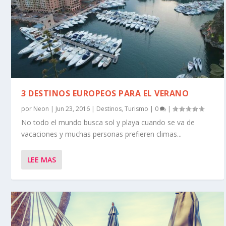
3 DESTINOS EUROPEOS PARA EL VERANO
por
Neon
|
Jun 23, 2016
|
Destinos
,
Turismo
|
0
|
No todo el mundo busca sol y playa cuando se va de
vacaciones y muchas personas prefieren climas...
LEE MAS