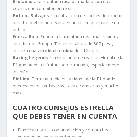
El diablo:
Una montaña rusa de madera con dos
coches que compiten entre sí.
Búfalos Salvajes:
Una atracción de coches de choque
para todo el mundo. Salta en un coche que parece un
búfalo.
Fuerza Roja:
Súbete a la montaña rusa más rápida y
alta de toda Europa. Tiene una altura de 367 pies y
alcanza una velocidad máxima de 112 mph.
Racing Legends:
Un simulador de realidad virtual de la
F1 que puede disfrutar todo el mundo, especialmente
los niños.
Pit Line:
Termina tu día en la tienda de la F1 donde
puedes encontrar llaveros, tazas, camisetas y mucho
más.
CUATRO CONSEJOS ESTRELLA
QUE DEBES TENER EN CUENTA
Plan
ific
a
tu
visit
a
con
ant
el
aci
ón
y
comp
ra
t
us
ent
rad
as
online
para
ev
itar
col
as
.