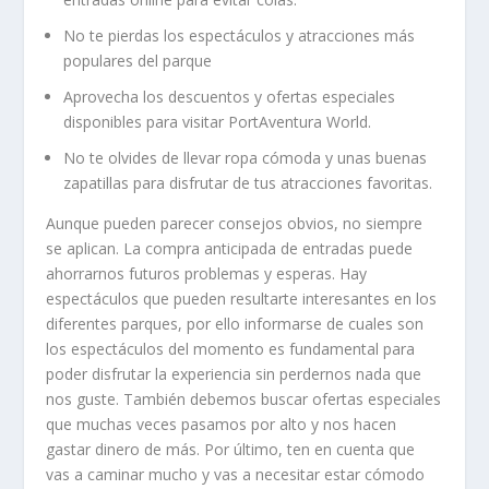
No
te
pier
d
as
los
es
pect
á
cul
os
y
at
r
acc
ion
es
m
ás
popul
ares
del
par
que
A
pro
ve
cha
los
desc
u
ent
os
y
of
ert
as
es
pe
cial
es
disp
on
ibles
para
visit
ar
Port
A
vent
ura
World
.
No
te
o
lv
ides
de
l
lev
ar
ro
pa
c
ó
mod
a
y
un
as
bu
en
as
z
ap
at
illas
para
dis
fr
ut
ar
de
t
us
at
r
acc
ion
es
favor
itas
.
Aunque pueden parecer consejos obvios, no siempre
se aplican. La compra anticipada de entradas puede
ahorrarnos futuros problemas y esperas. Hay
espectáculos que pueden resultarte interesantes en los
diferentes parques, por ello informarse de cuales son
los espectáculos del momento es fundamental para
poder disfrutar la experiencia sin perdernos nada que
nos guste. También debemos buscar ofertas especiales
que muchas veces pasamos por alto y nos hacen
gastar dinero de más. Por último, ten en cuenta que
vas a caminar mucho y vas a necesitar estar cómodo