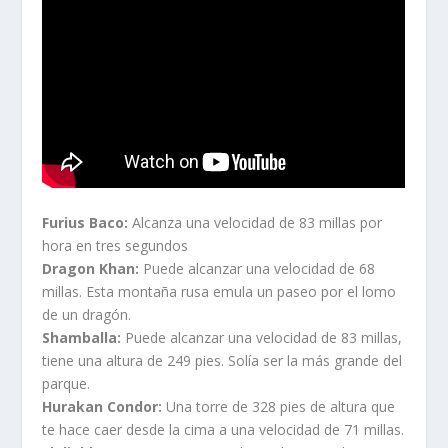
Furius Baco:
Alcanza una velocidad de 83 millas por
hora en tres segundos
Dragon Khan:
Puede alcanzar una velocidad de 68
millas. Esta montaña rusa emula un paseo por el lomo
de un dragón.
Shamballa:
Puede alcanzar una velocidad de 83 millas,
tiene una altura de 249 pies. Solía ser la más grande del
parque.
Hurakan Condor:
Una torre de 328 pies de altura que
te hace caer desde la cima a una velocidad de 71 millas.