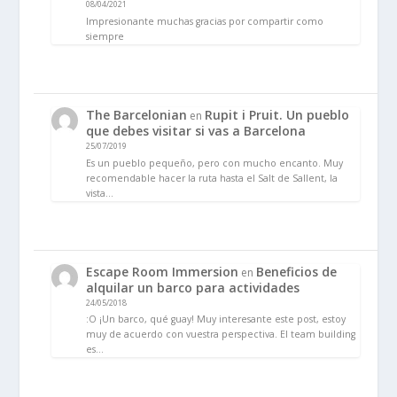
08/04/2021
Impresionante muchas gracias por compartir como
siempre
The Barcelonian
Rupit i Pruit. Un pueblo
en
que debes visitar si vas a Barcelona
25/07/2019
Es un pueblo pequeño, pero con mucho encanto. Muy
recomendable hacer la ruta hasta el Salt de Sallent, la
vista…
Escape Room Immersion
Beneficios de
en
alquilar un barco para actividades
24/05/2018
:O ¡Un barco, qué guay! Muy interesante este post, estoy
muy de acuerdo con vuestra perspectiva. El team building
es…