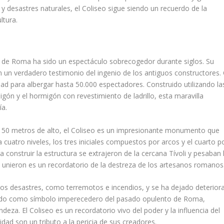
y desastres naturales, el Coliseo sigue siendo un recuerdo de la
ltura.
na de Roma ha sido un espectáculo sobrecogedor durante siglos. Su
un verdadero testimonio del ingenio de los antiguos constructores.
dad para albergar hasta 50.000 espectadores. Construido utilizando la
ón y el hormigón con revestimiento de ladrillo, esta maravilla
ía.
 50 metros de alto, el Coliseo es un impresionante monumento que
uatro niveles, los tres iniciales compuestos por arcos y el cuarto p
 construir la estructura se extrajeron de la cercana Tívoli y pesaban 
se unieron es un recordatorio de la destreza de los artesanos romanos
s desastres, como terremotos e incendios, y se ha dejado deteriora
ecido como símbolo imperecedero del pasado opulento de Roma,
eza. El Coliseo es un recordatorio vivo del poder y la influencia del
d son un tributo a la pericia de sus creadores.