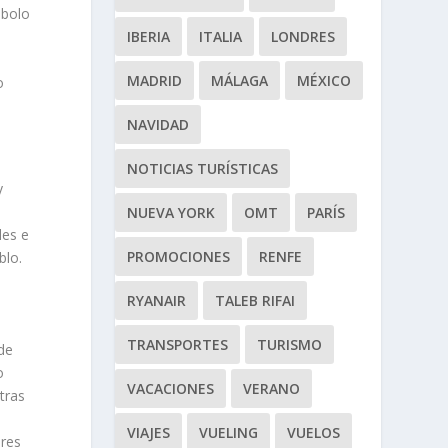
mbolo
IBERIA
ITALIA
LONDRES
MADRID
MÁLAGA
MÉXICO
o
NAVIDAD
NOTICIAS TURÍSTICAS
y
NUEVA YORK
OMT
PARÍS
les e
PROMOCIONES
RENFE
blo.
RYANAIR
TALEB RIFAI
TRANSPORTES
TURISMO
de
o
VACACIONES
VERANO
tras
VIAJES
VUELING
VUELOS
ores