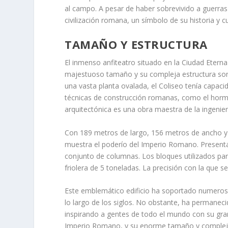
al campo. A pesar de haber sobrevivido a guerras 
civilización romana, un símbolo de su historia y cu
TAMAÑO Y ESTRUCTURA
El inmenso anfiteatro situado en la Ciudad Eter
majestuoso tamaño y su compleja estructura son 
una vasta planta ovalada, el Coliseo tenía capaci
técnicas de construcción romanas, como el hormig
arquitectónica es una obra maestra de la ingenier
Con 189 metros de largo, 156 metros de ancho y
muestra el poderío del Imperio Romano. Presenta c
conjunto de columnas. Los bloques utilizados para
friolera de 5 toneladas. La precisión con la que 
Este emblemático edificio ha soportado numeroso
lo largo de los siglos. No obstante, ha perman
inspirando a gentes de todo el mundo con su grand
Imperio Romano, y su enorme tamaño y complejida