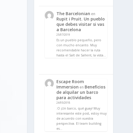
The Barcelonian
en
Rupit i Pruit. Un pueblo
que debes visitar si vas
a Barcelona
25/07/2019
Es un pueblo pequeño, pero
con mucho encanto. Muy
recomendable hacer la ruta
hasta el Salt de Sallent, la vista…
Escape Room
Immersion
Beneficios
en
de alquilar un barco
para actividades
24/05/2018
:O ¡Un barco, qué guay! Muy
interesante este post, estoy muy
de acuerdo con vuestra
perspectiva. El team building
es…