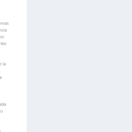
ervas
ncia
cio
mite
e la
.
Se
rada
do
s