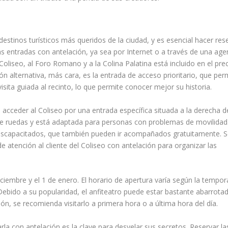
estinos turísticos más queridos de la ciudad, y es esencial hacer res
s entradas con antelación, ya sea por Internet o a través de una age
 Coliseo, al Foro Romano y a la Colina Palatina está incluido en el pre
ón alternativa, más cara, es la entrada de acceso prioritario, que per
 visita guiada al recinto, lo que permite conocer mejor su historia.
cceder al Coliseo por una entrada específica situada a la derecha d
s de ruedas y está adaptada para personas con problemas de movilidad
discapacitados, que también pueden ir acompañados gratuitamente. 
 atención al cliente del Coliseo con antelación para organizar las
diciembre y el 1 de enero. El horario de apertura varía según la tempo
 Debido a su popularidad, el anfiteatro puede estar bastante abarrota
ón, se recomienda visitarlo a primera hora o a última hora del día.
arla con antelación es la clave para desvelar sus secretos. Reservar la