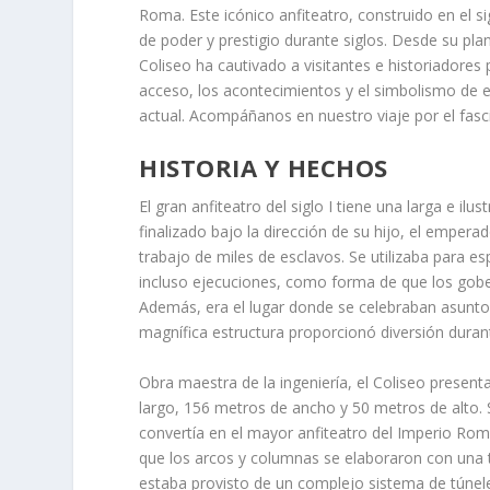
Roma. Este icónico anfiteatro, construido en el s
de poder y prestigio durante siglos. Desde su pla
Coliseo ha cautivado a visitantes e historiadores p
acceso, los acontecimientos y el simbolismo de
actual. Acompáñanos en nuestro viaje por el fas
HISTORIA Y HECHOS
El gran anfiteatro del siglo I tiene una larga e il
finalizado bajo la dirección de su hijo, el empera
trabajo de miles de esclavos. Se utilizaba para e
incluso ejecuciones, como forma de que los gobe
Además, era el lugar donde se celebraban asuntos 
magnífica estructura proporcionó diversión durant
Obra maestra de la ingeniería, el Coliseo prese
largo, 156 metros de ancho y 50 metros de alto.
convertía en el mayor anfiteatro del Imperio Rom
que los arcos y columnas se elaboraron con una t
estaba provisto de un complejo sistema de túnel