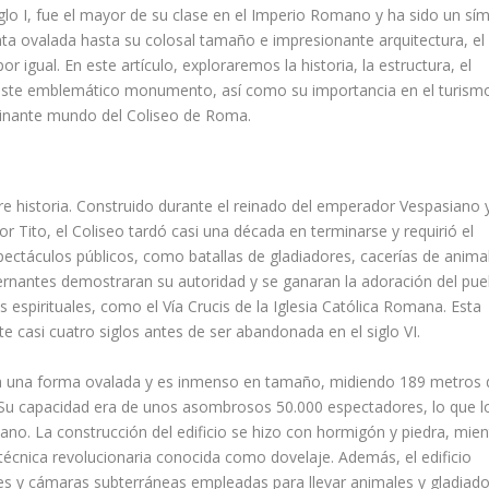
iglo I, fue el mayor de su clase en el Imperio Romano y ha sido un sí
nta ovalada hasta su colosal tamaño e impresionante arquitectura, el
or igual. En este artículo, exploraremos la historia, la estructura, el
 este emblemático monumento, así como su importancia en el turism
cinante mundo del Coliseo de Roma.
ustre historia. Construido durante el reinado del emperador Vespasiano 
dor Tito, el Coliseo tardó casi una década en terminarse y requirió el
spectáculos públicos, como batallas de gladiadores, cacerías de anima
rnantes demostraran su autoridad y se ganaran la adoración del pue
espirituales, como el Vía Crucis de la Iglesia Católica Romana. Esta
e casi cuatro siglos antes de ser abandonada en el siglo VI.
nta una forma ovalada y es inmenso en tamaño, midiendo 189 metros 
 Su capacidad era de unos asombrosos 50.000 espectadores, lo que l
ano. La construcción del edificio se hizo con hormigón y piedra, mien
écnica revolucionaria conocida como dovelaje. Además, el edificio
es y cámaras subterráneas empleadas para llevar animales y gladiad