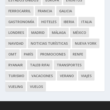
ESTADOS UNIDOS
EUROPA
EVENTOS
FERROCARRIL
FRANCIA
GALICIA
GASTRONOMÍA
HOTELES
IBERIA
ITALIA
LONDRES
MADRID
MÁLAGA
MÉXICO
NAVIDAD
NOTICIAS TURÍSTICAS
NUEVA YORK
OMT
PARÍS
PROMOCIONES
RENFE
RYANAIR
TALEB RIFAI
TRANSPORTES
TURISMO
VACACIONES
VERANO
VIAJES
VUELING
VUELOS