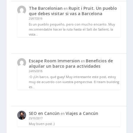
The Barcelonian
Rupit i Pruit. Un pueblo
en
que debes visitar si vas a Barcelona
25/07/2019
Es un pueblo pequeño, pero con mucho encanto. Muy
recomendable hacer la ruta hasta el Salt de Sallent, la
vista…
Escape Room Immersion
Beneficios de
en
alquilar un barco para actividades
24/05/2018
:O ¡Un barco, qué guay! Muy interesante este post, estoy
muy de acuerdo con vuestra perspectiva. El team building
es…
SEO en Cancún
Viajes a Cancún
en
25/10/2017
Muy buen post ;)