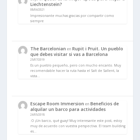
Liechtenstein?
08/04/2021
Impresionante muchas gracias por compartir como
siempre
The Barcelonian
Rupit i Pruit. Un pueblo
en
que debes visitar si vas a Barcelona
25/07/2019
Es un pueblo pequeño, pero con mucho encanto. Muy
recomendable hacer la ruta hasta el Salt de Sallent, la
vista…
Escape Room Immersion
Beneficios de
en
alquilar un barco para actividades
24/05/2018
:O ¡Un barco, qué guay! Muy interesante este post, estoy
muy de acuerdo con vuestra perspectiva. El team building
es…