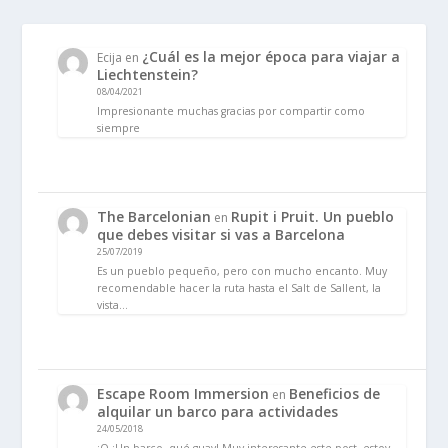
¿Cuál es la mejor época para viajar a
Ecija
en
Liechtenstein?
08/04/2021
Impresionante muchas gracias por compartir como
siempre
The Barcelonian
Rupit i Pruit. Un pueblo
en
que debes visitar si vas a Barcelona
25/07/2019
Es un pueblo pequeño, pero con mucho encanto. Muy
recomendable hacer la ruta hasta el Salt de Sallent, la
vista…
Escape Room Immersion
Beneficios de
en
alquilar un barco para actividades
24/05/2018
:O ¡Un barco, qué guay! Muy interesante este post, estoy