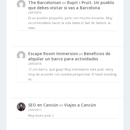
The Barcelonian
Rupit i Pruit. Un pueblo
en
que debes visitar si vas a Barcelona
25/07/2019
Es un pueblo pequeño, pero con mucho encanto. Muy
recomendable hacer la ruta hasta el Salt de Sallent, la
vista…
Escape Room Immersion
Beneficios de
en
alquilar un barco para actividades
24/05/2018
:O ¡Un barco, qué guay! Muy interesante este post, estoy
muy de acuerdo con vuestra perspectiva. El team building
es…
SEO en Cancún
Viajes a Cancún
en
25/10/2017
Muy buen post ;)