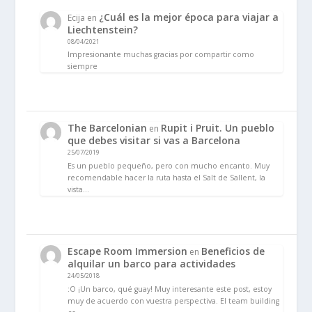
¿Cuál es la mejor época para viajar a
Ecija
en
Liechtenstein?
08/04/2021
Impresionante muchas gracias por compartir como
siempre
The Barcelonian
Rupit i Pruit. Un pueblo
en
que debes visitar si vas a Barcelona
25/07/2019
Es un pueblo pequeño, pero con mucho encanto. Muy
recomendable hacer la ruta hasta el Salt de Sallent, la
vista…
Escape Room Immersion
Beneficios de
en
alquilar un barco para actividades
24/05/2018
:O ¡Un barco, qué guay! Muy interesante este post, estoy
muy de acuerdo con vuestra perspectiva. El team building