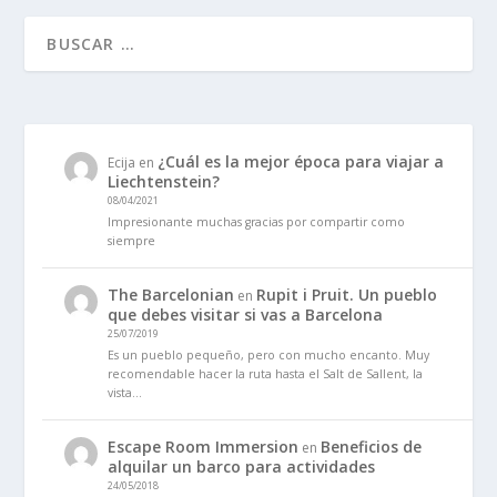
¿Cuál es la mejor época para viajar a
Ecija
en
Liechtenstein?
08/04/2021
Impresionante muchas gracias por compartir como
siempre
The Barcelonian
Rupit i Pruit. Un pueblo
en
que debes visitar si vas a Barcelona
25/07/2019
Es un pueblo pequeño, pero con mucho encanto. Muy
recomendable hacer la ruta hasta el Salt de Sallent, la
vista…
Escape Room Immersion
Beneficios de
en
alquilar un barco para actividades
24/05/2018