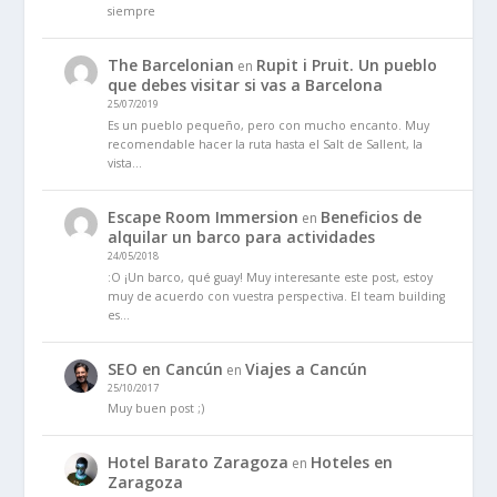
siempre
The Barcelonian
Rupit i Pruit. Un pueblo
en
que debes visitar si vas a Barcelona
25/07/2019
Es un pueblo pequeño, pero con mucho encanto. Muy
recomendable hacer la ruta hasta el Salt de Sallent, la
vista…
Escape Room Immersion
Beneficios de
en
alquilar un barco para actividades
24/05/2018
:O ¡Un barco, qué guay! Muy interesante este post, estoy
muy de acuerdo con vuestra perspectiva. El team building
es…
SEO en Cancún
Viajes a Cancún
en
25/10/2017
Muy buen post ;)
Hotel Barato Zaragoza
Hoteles en
en
Zaragoza