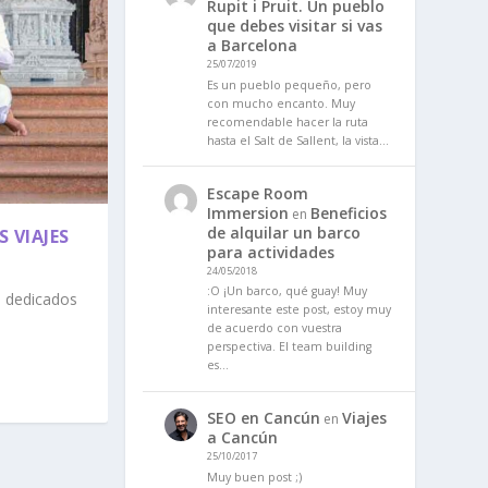
Rupit i Pruit. Un pueblo
que debes visitar si vas
a Barcelona
25/07/2019
Es un pueblo pequeño, pero
con mucho encanto. Muy
recomendable hacer la ruta
hasta el Salt de Sallent, la vista…
Escape Room
Immersion
Beneficios
en
de alquilar un barco
 VIAJES
para actividades
24/05/2018
:O ¡Un barco, qué guay! Muy
s dedicados
interesante este post, estoy muy
de acuerdo con vuestra
perspectiva. El team building
es…
SEO en Cancún
Viajes
en
a Cancún
25/10/2017
Muy buen post ;)