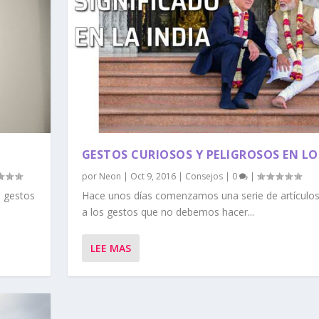
GESTOS CURIOSOS Y PELIGROSOS EN LOS
por
Neon
|
Oct 9, 2016
|
Consejos
|
0
|
s gestos
Hace unos días comenzamos una serie de artículo
a los gestos que no debemos hacer...
LEE MAS