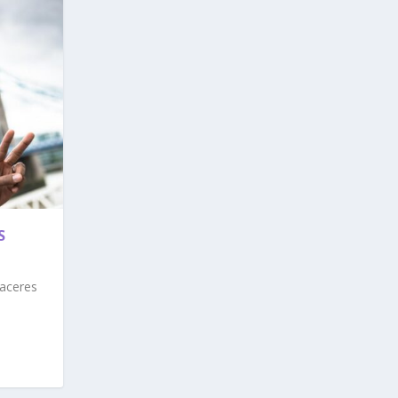
S
laceres