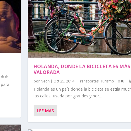
HOLANDA, DONDE LA BICICLETA ES MÁS
VALORADA
por
Neon
|
Oct 25, 2014
|
Transportes
,
Turismo
|
0
|
 para
Holanda es un país donde la bicicleta se estila muc
las calles, usada por grandes y por...
LEE MAS