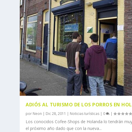
ADIÓS AL TURISMO DE LOS PORROS EN HO
por
Neon
|
Dic 28, 2011
|
Noticias turísticas
|
0
|
Los conocidos Cofee-Shops de Holanda lo tendrán muy d
el próximo año dado que con la nueva...