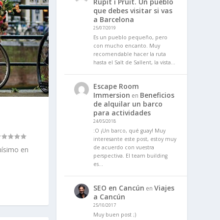
Rupit i Pruit. Un pueblo
que debes visitar si vas
a Barcelona
25/07/2019
Es un pueblo pequeño, pero
con mucho encanto. Muy
recomendable hacer la ruta
hasta el Salt de Sallent, la vista…
Escape Room
Immersion
Beneficios
en
de alquilar un barco
para actividades
24/05/2018
:O ¡Un barco, qué guay! Muy
interesante este post, estoy muy
de acuerdo con vuestra
hísimo en
perspectiva. El team building
es…
SEO en Cancún
Viajes
en
a Cancún
25/10/2017
Muy buen post ;)