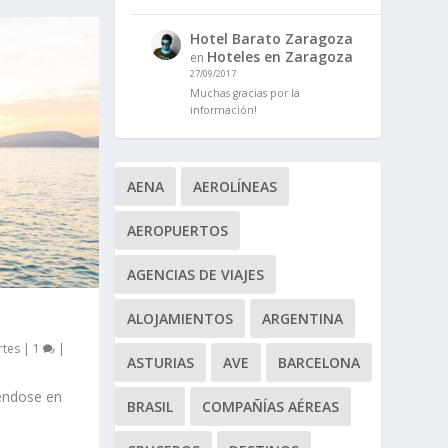
Hotel Barato Zaragoza
Hoteles en Zaragoza
en
27/09/2017
Muchas gracias por la
información!
AENA
AEROLÍNEAS
AEROPUERTOS
AGENCIAS DE VIAJES
ALOJAMIENTOS
ARGENTINA
rtes
|
1
|
ASTURIAS
AVE
BARCELONA
iéndose en
BRASIL
COMPAÑÍAS AÉREAS