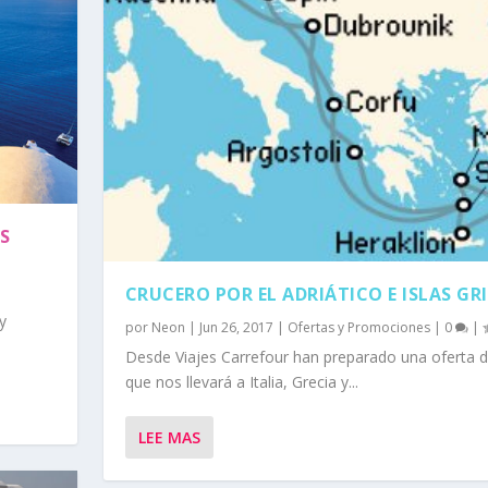
AS
CRUCERO POR EL ADRIÁTICO E ISLAS GR
y
por
Neon
|
Jun 26, 2017
|
Ofertas y Promociones
|
0
|
Desde Viajes Carrefour han preparado una oferta d
que nos llevará a Italia, Grecia y...
LEE MAS