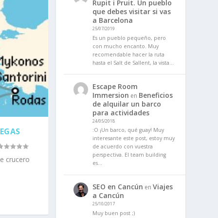
Rupit i Pruit. Un pueblo
que debes visitar si vas
a Barcelona
25/07/2019
Es un pueblo pequeño, pero
con mucho encanto. Muy
recomendable hacer la ruta
hasta el Salt de Sallent, la vista…
Escape Room
Immersion
Beneficios
en
de alquilar un barco
para actividades
24/05/2018
IEGAS
:O ¡Un barco, qué guay! Muy
interesante este post, estoy muy
de acuerdo con vuestra
perspectiva. El team building
e crucero
es…
SEO en Cancún
Viajes
en
a Cancún
25/10/2017
Muy buen post ;)