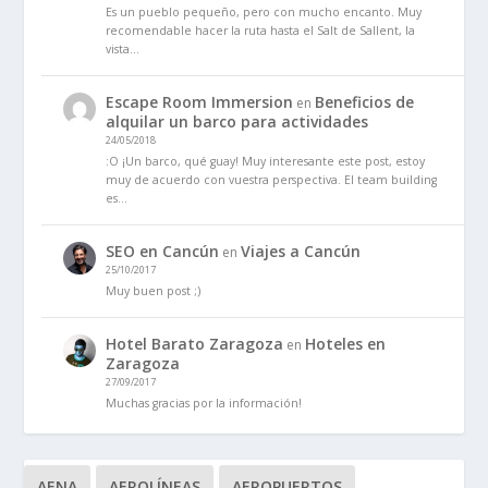
Es un pueblo pequeño, pero con mucho encanto. Muy
recomendable hacer la ruta hasta el Salt de Sallent, la
vista…
Escape Room Immersion
Beneficios de
en
alquilar un barco para actividades
24/05/2018
:O ¡Un barco, qué guay! Muy interesante este post, estoy
muy de acuerdo con vuestra perspectiva. El team building
es…
SEO en Cancún
Viajes a Cancún
en
25/10/2017
Muy buen post ;)
Hotel Barato Zaragoza
Hoteles en
en
Zaragoza
27/09/2017
Muchas gracias por la información!
AENA
AEROLÍNEAS
AEROPUERTOS