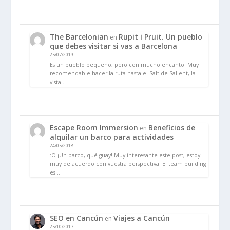
The Barcelonian
Rupit i Pruit. Un pueblo
en
que debes visitar si vas a Barcelona
25/07/2019
Es un pueblo pequeño, pero con mucho encanto. Muy
recomendable hacer la ruta hasta el Salt de Sallent, la
vista…
Escape Room Immersion
Beneficios de
en
alquilar un barco para actividades
24/05/2018
:O ¡Un barco, qué guay! Muy interesante este post, estoy
muy de acuerdo con vuestra perspectiva. El team building
es…
SEO en Cancún
Viajes a Cancún
en
25/10/2017