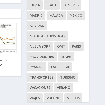
IBERIA
ITALIA
LONDRES
MADRID
MÁLAGA
MÉXICO
NAVIDAD
NOTICIAS TURÍSTICAS
NUEVA YORK
OMT
PARÍS
PROMOCIONES
RENFE
o del
ro
RYANAIR
TALEB RIFAI
TRANSPORTES
TURISMO
VACACIONES
VERANO
VIAJES
VUELING
VUELOS