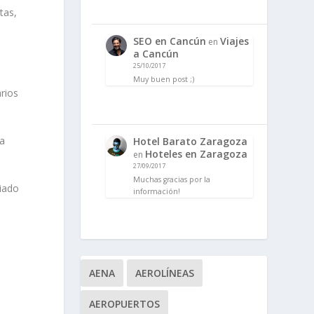
tas,
SEO en Cancún
Viajes
en
a Cancún
25/10/2017
Muy buen post ;)
rios
ta
Hotel Barato Zaragoza
Hoteles en Zaragoza
en
27/09/2017
Muchas gracias por la
riado
información!
AENA
AEROLÍNEAS
AEROPUERTOS