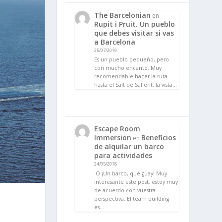
The Barcelonian
en
Rupit i Pruit. Un pueblo
que debes visitar si vas
a Barcelona
25/07/2019
Es un pueblo pequeño, pero
con mucho encanto. Muy
recomendable hacer la ruta
hasta el Salt de Sallent, la vista…
Escape Room
Immersion
Beneficios
en
de alquilar un barco
para actividades
24/05/2018
:O ¡Un barco, qué guay! Muy
interesante este post, estoy muy
de acuerdo con vuestra
perspectiva. El team building
es…