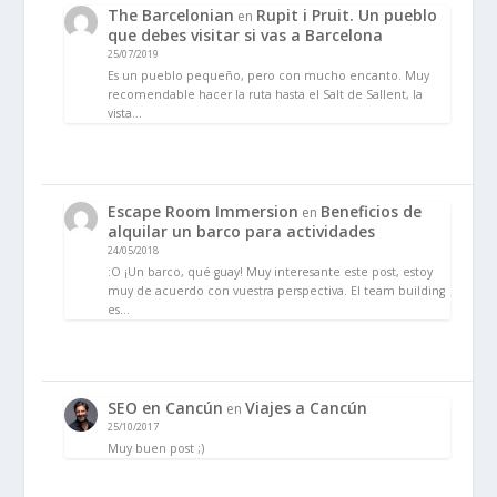
The Barcelonian
Rupit i Pruit. Un pueblo
en
que debes visitar si vas a Barcelona
25/07/2019
Es un pueblo pequeño, pero con mucho encanto. Muy
recomendable hacer la ruta hasta el Salt de Sallent, la
vista…
Escape Room Immersion
Beneficios de
en
alquilar un barco para actividades
24/05/2018
:O ¡Un barco, qué guay! Muy interesante este post, estoy
muy de acuerdo con vuestra perspectiva. El team building
es…
SEO en Cancún
Viajes a Cancún
en
25/10/2017
Muy buen post ;)