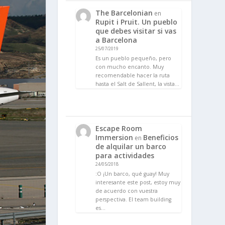
The Barcelonian
en
Rupit i Pruit. Un pueblo
que debes visitar si vas
a Barcelona
25/07/2019
Es un pueblo pequeño, pero
con mucho encanto. Muy
recomendable hacer la ruta
hasta el Salt de Sallent, la vista…
Escape Room
Immersion
Beneficios
en
de alquilar un barco
para actividades
24/05/2018
:O ¡Un barco, qué guay! Muy
interesante este post, estoy muy
de acuerdo con vuestra
perspectiva. El team building
es…