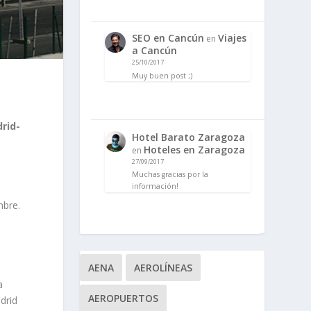
SEO en Cancún
Viajes
en
a Cancún
25/10/2017
Muy buen post ;)
rid-
Hotel Barato Zaragoza
a
Hoteles en Zaragoza
en
27/09/2017
Muchas gracias por la
información!
mbre.
AENA
AEROLÍNEAS
a
AEROPUERTOS
drid