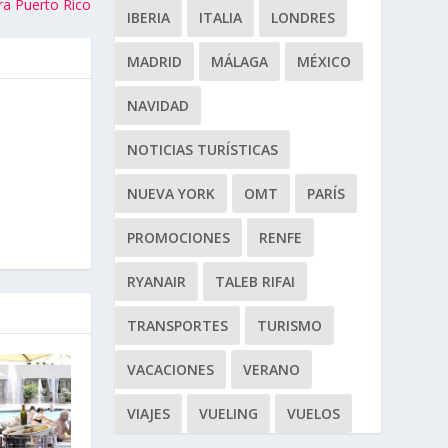
ra Puerto Rico
IBERIA
ITALIA
LONDRES
MADRID
MÁLAGA
MÉXICO
NAVIDAD
NOTICIAS TURÍSTICAS
NUEVA YORK
OMT
PARÍS
PROMOCIONES
RENFE
RYANAIR
TALEB RIFAI
TRANSPORTES
TURISMO
VACACIONES
VERANO
VIAJES
VUELING
VUELOS