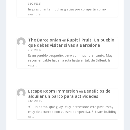
08/04/2021
Impresionante muchas gracias por compartir como
siempre
The Barcelonian
Rupit i Pruit. Un pueblo
en
que debes visitar si vas a Barcelona
25/07/2019
Es un pueblo pequeño, pero con mucho encanto. Muy
recomendable hacer la ruta hasta el Salt de Sallent, la
vista…
Escape Room Immersion
Beneficios de
en
alquilar un barco para actividades
24/05/2018
:O ¡Un barco, qué guay! Muy interesante este post, estoy
muy de acuerdo con vuestra perspectiva. El team building
es…