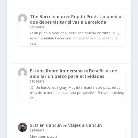
The Barcelonian
Rupit i Pruit. Un pueblo
en
que debes visitar si vas a Barcelona
25/07/2019
Es un pueblo pequeño, pero con mucho encanto. Muy
recomendable hacer la ruta hasta el Salt de Sallent, la
vista…
Escape Room Immersion
Beneficios de
en
alquilar un barco para actividades
24/05/2018
:O ¡Un barco, qué guay! Muy interesante este post, estoy
muy de acuerdo con vuestra perspectiva. El team building
es…
SEO en Cancún
Viajes a Cancún
en
25/10/2017
Muy buen post ;)