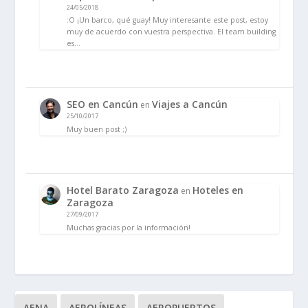
24/05/2018
:O ¡Un barco, qué guay! Muy interesante este post, estoy
muy de acuerdo con vuestra perspectiva. El team building
es…
SEO en Cancún
Viajes a Cancún
en
25/10/2017
Muy buen post ;)
Hotel Barato Zaragoza
Hoteles en
en
Zaragoza
27/09/2017
Muchas gracias por la información!
AENA
AEROLÍNEAS
AEROPUERTOS