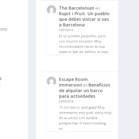
The Barcelonian
en
Rupit i Pruit. Un pueblo
que debes visitar si vas
a Barcelona
ismo
25/07/2019
Es un pueblo pequeño, pero
con mucho encanto. Muy
recomendable hacer la ruta
hasta el Salt de Sallent, la vista…
o
Escape Room
Immersion
Beneficios
en
e
de alquilar un barco
para actividades
24/05/2018
:O ¡Un barco, qué guay! Muy
interesante este post, estoy muy
de acuerdo con vuestra
perspectiva. El team building
es…