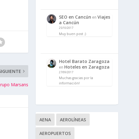
SEO en Cancún
Viajes
en
a Cancún
25/10/2017
Muy buen post ;)
Hotel Barato Zaragoza
Hoteles en Zaragoza
en
SIGUIENTE
27/09/2017
Muchas gracias por la
información!
 Grupo Marsans
AENA
AEROLÍNEAS
AEROPUERTOS