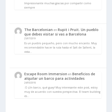
Impresionante muchas gracias por compartir como
siempre
The Barcelonian
Rupit i Pruit. Un pueblo
en
que debes visitar si vas a Barcelona
25/07/2019
Es un pueblo pequeño, pero con mucho encanto. Muy
recomendable hacer la ruta hasta el Salt de Sallent, la
vista…
Escape Room Immersion
Beneficios de
en
alquilar un barco para actividades
24/05/2018
:O ¡Un barco, qué guay! Muy interesante este post, estoy
muy de acuerdo con vuestra perspectiva. El team building
es…