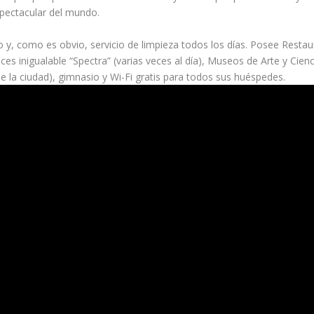
pectacular del mundo.
 y, como es obvio, servicio de limpieza todos los días. Posee Restau
es inigualable “Spectra” (varias veces al día), Museos de Arte y Cienc
e la ciudad), gimnasio y Wi-Fi gratis para todos sus huéspedes.