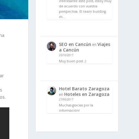
interesante este post, estoy muy
de acuerdo con vuestra
perspectiva. El team building
es…
una
SEO en Cancún
Viajes
en
a Cancún
25/10/2017
Muy buen post ;)
ar
Hotel Barato Zaragoza
os
Hoteles en Zaragoza
en
os.
27/09/2017
Muchas gracias por la
información!