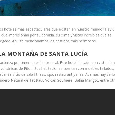
los hoteles más espectaculares que existen en nuestro mundo? Hay 
 que impresionan por su comida, su clima y vistas increíbles que se
 llegada. Aquí te mencionamos los destinos más hermosos.
 LA MONTAÑA DE SANTA LUCÍA
cteriza por tener un estilo tropical. Este hotel ubicado con vista al m
 volcánicas de Piton. Sus habitaciones cuentan con muebles tallados,
ada. Servicio de sala fitness, spa, restaurant y más. Además hay vari
endero Natural de Tet Paul, Volcán Soufriere, Bahia Marigot, entre otr