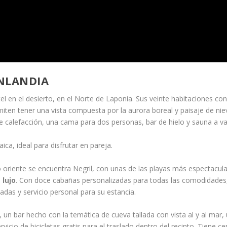
NLANDIA
tel en el desierto, en el Norte de Laponia. Sus veinte habitaciones co
iten tener una vista compuesta por la aurora boreal y paisaje de nie
de calefacción, una cama para dos personas, bar de hielo y sauna a v
ca, ideal para disfrutar en pareja.
o oriente se encuentra Negril, con unas de las playas más espectacul
 lujo
. Con doce cabañas personalizadas para todas las comodidades,
adas y servicio personal para su estancia.
, un bar hecho con la temática de cueva tallada con vista al y al mar,
icio de bicicletas gratis para el traslado dentro del recinto. Tiene ce