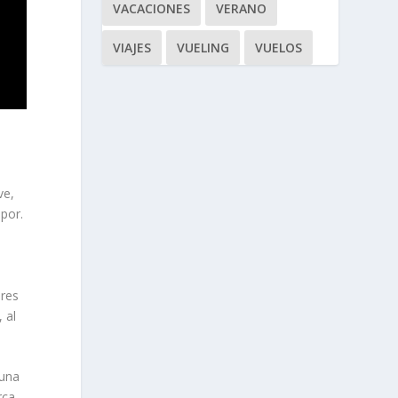
VACACIONES
VERANO
VIAJES
VUELING
VUELOS
n
ve,
apor.
ares
 al
 una
rca