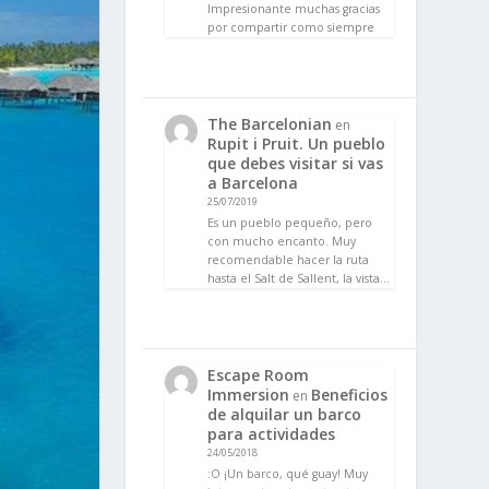
Impresionante muchas gracias
por compartir como siempre
The Barcelonian
en
Rupit i Pruit. Un pueblo
que debes visitar si vas
a Barcelona
25/07/2019
Es un pueblo pequeño, pero
con mucho encanto. Muy
recomendable hacer la ruta
hasta el Salt de Sallent, la vista…
Escape Room
Immersion
Beneficios
en
de alquilar un barco
para actividades
24/05/2018
:O ¡Un barco, qué guay! Muy