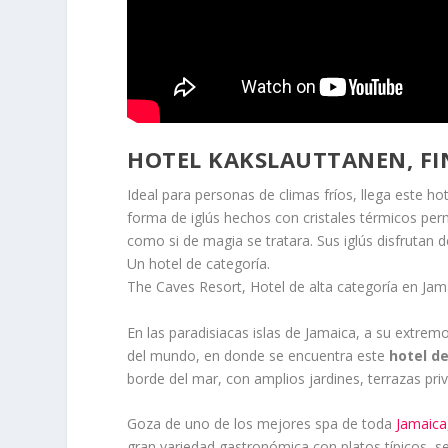
HOTEL KAKSLAUTTANEN, FI
Ideal para personas de climas fríos, llega este ho
forma de iglús hechos con cristales térmicos perm
como si de magia se tratara. Sus iglús disfrutan 
Un hotel de categoría.
The Caves Resort, Hotel de alta categoría en Jamai
En las paradisiacas islas de Jamaica, a su extrem
del mundo, en donde se encuentra este
hotel de
borde del mar, con amplios jardines, terrazas priv
Goza de uno de los mejores spa de toda
Jamaica
gran variedad gastronómica con platos típicos, serv