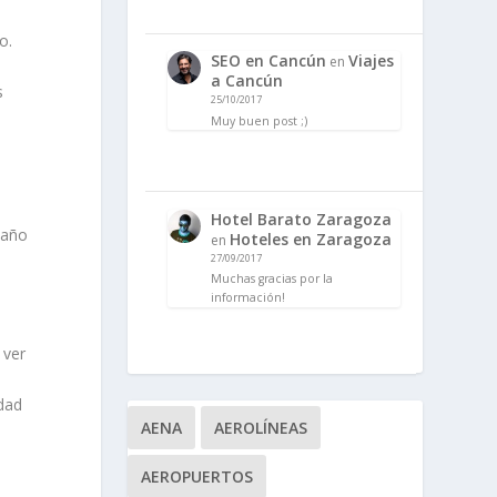
o.
SEO en Cancún
Viajes
en
a Cancún
s
25/10/2017
Muy buen post ;)
Hotel Barato Zaragoza
 año
Hoteles en Zaragoza
en
27/09/2017
Muchas gracias por la
información!
 ver
dad
AENA
AEROLÍNEAS
AEROPUERTOS