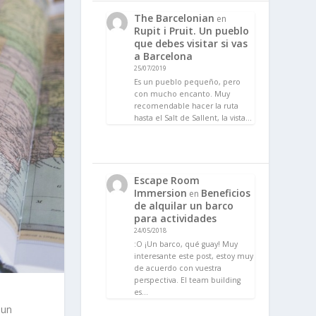
The Barcelonian
en
Rupit i Pruit. Un pueblo
que debes visitar si vas
a Barcelona
25/07/2019
Es un pueblo pequeño, pero
con mucho encanto. Muy
recomendable hacer la ruta
hasta el Salt de Sallent, la vista…
Escape Room
Immersion
Beneficios
en
de alquilar un barco
para actividades
24/05/2018
:O ¡Un barco, qué guay! Muy
interesante este post, estoy muy
de acuerdo con vuestra
perspectiva. El team building
es…
 un