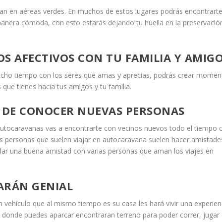
tran en aéreas verdes. En muchos de estos lugares podrás encontrart
manera cómoda, con esto estarás dejando tu huella en la preservació
S AFECTIVOS CON TU FAMILIA Y AMIG
ucho tiempo con los seres que amas y aprecias, podrás crear momen
 que tienes hacia tus amigos y tu familia.
 DE CONOCER NUEVAS PERSONAS
 autocaravanas vas a encontrarte con vecinos nuevos todo el tiempo 
s personas que suelen viajar en autocaravana suelen hacer amistade
blar una buena amistad con varias personas que aman los viajes en
ARÁN GENIAL
n vehículo que al mismo tiempo es su casa les hará vivir una experien
 donde puedes aparcar encontraran terreno para poder correr, jugar