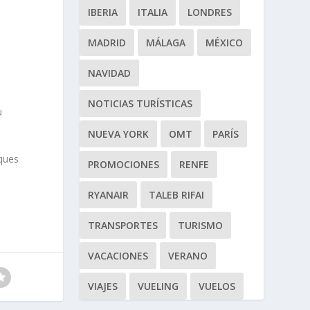
IBERIA
ITALIA
LONDRES
MADRID
MÁLAGA
MÉXICO
NAVIDAD
NOTICIAS TURÍSTICAS
u
NUEVA YORK
OMT
PARÍS
iques
PROMOCIONES
RENFE
RYANAIR
TALEB RIFAI
TRANSPORTES
TURISMO
VACACIONES
VERANO
VIAJES
VUELING
VUELOS