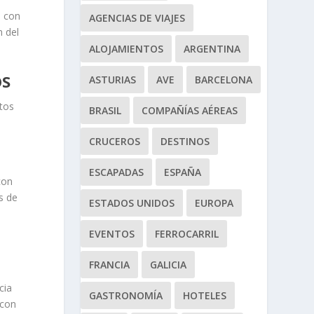
e con
AGENCIAS DE VIAJES
n del
ALOJAMIENTOS
ARGENTINA
OS
ASTURIAS
AVE
BARCELONA
tos
BRASIL
COMPAÑÍAS AÉREAS
CRUCEROS
DESTINOS
ESCAPADAS
ESPAÑA
con
s de
ESTADOS UNIDOS
EUROPA
EVENTOS
FERROCARRIL
FRANCIA
GALICIA
cia
GASTRONOMÍA
HOTELES
 con