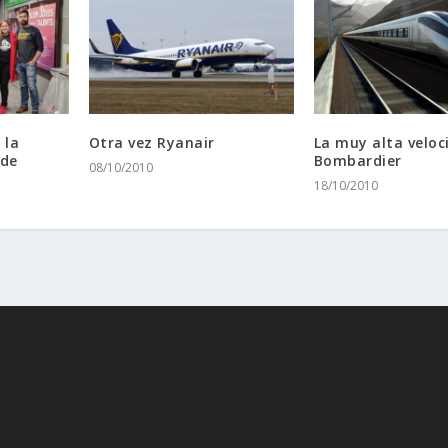
 la
Otra vez Ryanair
La muy alta veloc
 de
Bombardier
08/10/2010
18/10/2010