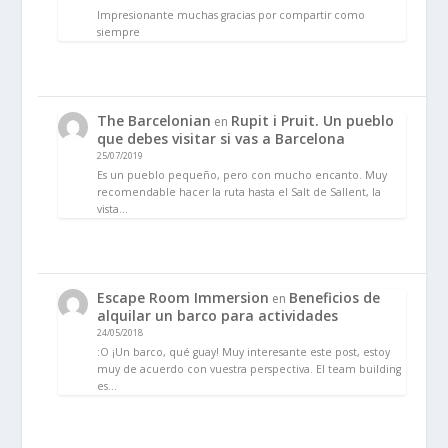
Impresionante muchas gracias por compartir como
siempre
The Barcelonian
Rupit i Pruit. Un pueblo
en
que debes visitar si vas a Barcelona
25/07/2019
Es un pueblo pequeño, pero con mucho encanto. Muy
recomendable hacer la ruta hasta el Salt de Sallent, la
vista…
Escape Room Immersion
Beneficios de
en
alquilar un barco para actividades
24/05/2018
:O ¡Un barco, qué guay! Muy interesante este post, estoy
muy de acuerdo con vuestra perspectiva. El team building
es…