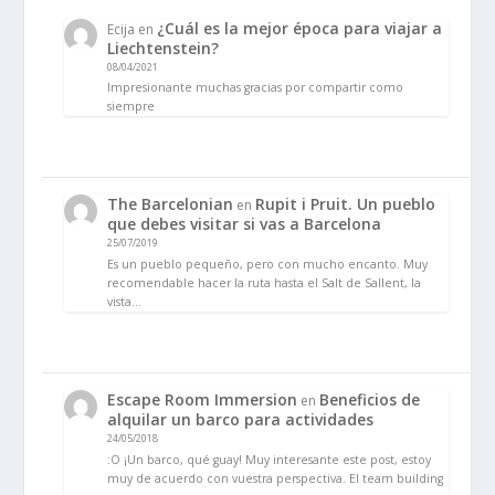
¿Cuál es la mejor época para viajar a
Ecija
en
Liechtenstein?
08/04/2021
Impresionante muchas gracias por compartir como
siempre
The Barcelonian
Rupit i Pruit. Un pueblo
en
que debes visitar si vas a Barcelona
25/07/2019
Es un pueblo pequeño, pero con mucho encanto. Muy
recomendable hacer la ruta hasta el Salt de Sallent, la
vista…
Escape Room Immersion
Beneficios de
en
alquilar un barco para actividades
24/05/2018
:O ¡Un barco, qué guay! Muy interesante este post, estoy
muy de acuerdo con vuestra perspectiva. El team building