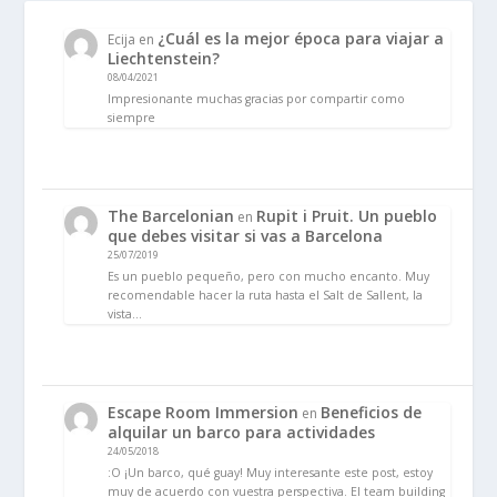
¿Cuál es la mejor época para viajar a
Ecija
en
Liechtenstein?
08/04/2021
Impresionante muchas gracias por compartir como
siempre
The Barcelonian
Rupit i Pruit. Un pueblo
en
que debes visitar si vas a Barcelona
25/07/2019
Es un pueblo pequeño, pero con mucho encanto. Muy
recomendable hacer la ruta hasta el Salt de Sallent, la
vista…
Escape Room Immersion
Beneficios de
en
alquilar un barco para actividades
24/05/2018
:O ¡Un barco, qué guay! Muy interesante este post, estoy
muy de acuerdo con vuestra perspectiva. El team building