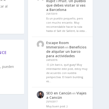
Rupit i Pruit. Un pueblo
que debes visitar si vas
ar al
a Barcelona
25/07/2019
Es un pueblo pequeño, pero
con mucho encanto. Muy
recomendable hacer la ruta
hasta el Salt de Sallent, la vista…
Escape Room
Immersion
Beneficios
en
de alquilar un barco
NCE
para actividades
24/05/2018
:O ¡Un barco, qué guay! Muy
e, pueden
interesante este post, estoy muy
de acuerdo con vuestra
perspectiva. El team building
es…
SEO en Cancún
Viajes
en
a Cancún
25/10/2017
Muy buen post ;)