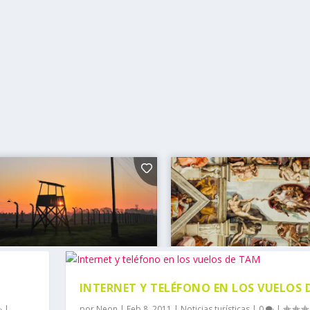
INTERNET Y TELÉFONO EN LOS VUELOS 
|
por
Neon
|
Feb 8, 2011
|
Noticias turísticas
|
0
|