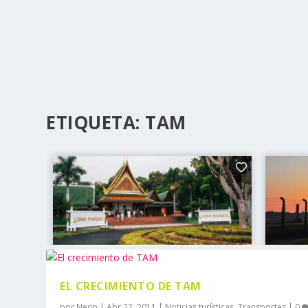
ETIQUETA:
TAM
EL CRECIMIENTO DE TAM
por
Neon
|
Abr 22, 2011
|
Noticias turísticas
,
Transportes
|
0