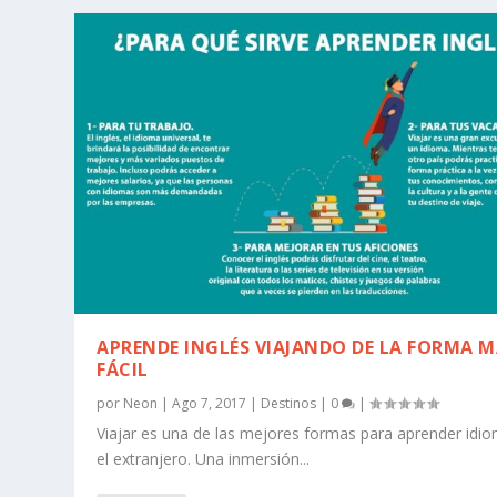
APRENDE INGLÉS VIAJANDO DE LA FORMA 
FÁCIL
por
Neon
|
Ago 7, 2017
|
Destinos
|
0
|
Viajar es una de las mejores formas para aprender idi
el extranjero. Una inmersión...