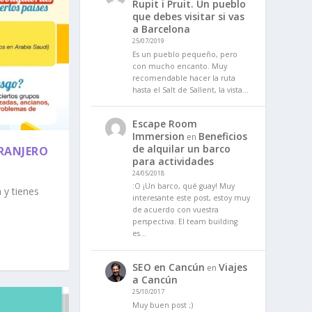
Rupit i Pruit. Un pueblo
que debes visitar si vas
a Barcelona
25/07/2019
Es un pueblo pequeño, pero
con mucho encanto. Muy
recomendable hacer la ruta
hasta el Salt de Sallent, la vista…
Escape Room
Immersion
Beneficios
en
de alquilar un barco
TRANJERO
para actividades
24/05/2018
:O ¡Un barco, qué guay! Muy
 y tienes
interesante este post, estoy muy
de acuerdo con vuestra
perspectiva. El team building
es…
SEO en Cancún
Viajes
en
a Cancún
25/10/2017
Muy buen post ;)